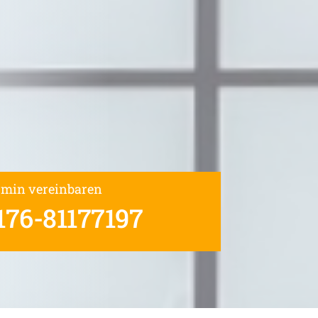
rmin vereinbaren
176-81177197