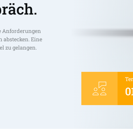
räch.
e Anforderungen 
abstecken. Eine 
el zu gelangen. 
Te
0