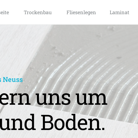
seite
Trockenbau
Fliesenlegen
Laminat
s Neuss
rn uns um 
und Boden.