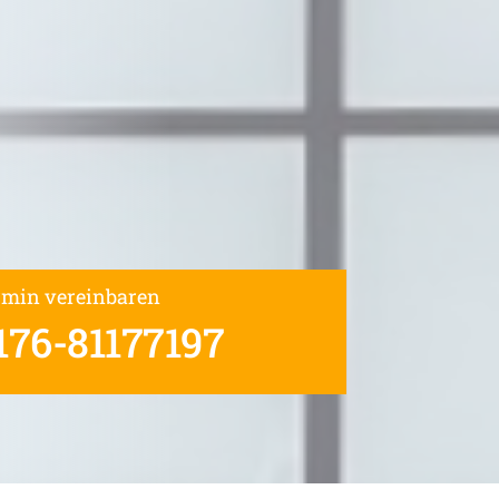
rmin vereinbaren
176-81177197