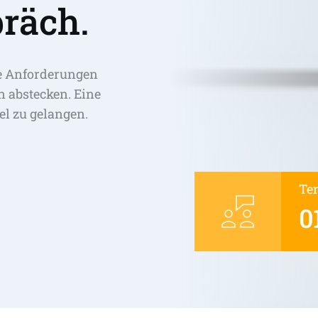
räch.
e Anforderungen 
abstecken. Eine 
el zu gelangen. 
Te
0