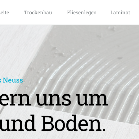
seite
Trockenbau
Fliesenlegen
Laminat
s Neuss
rn uns um 
und Boden.