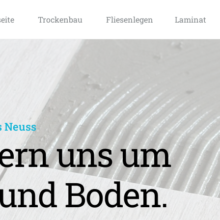
seite
Trockenbau
Fliesenlegen
Laminat
s Neuss
rn uns um 
und Boden.