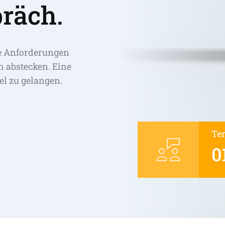
räch.
e Anforderungen 
abstecken. Eine 
el zu gelangen. 
Te
0