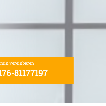
rmin vereinbaren
176-81177197