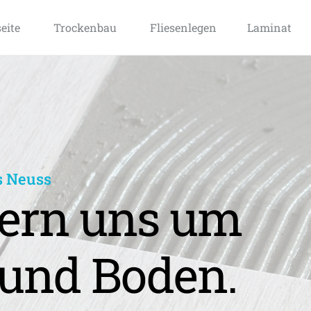
seite
Trockenbau
Fliesenlegen
Laminat
s Neuss
rn uns um 
und Boden.