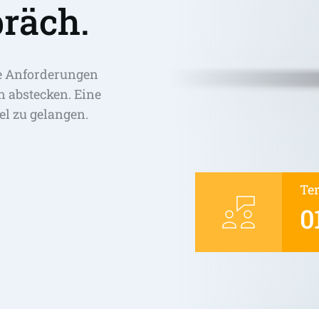
räch.
e Anforderungen 
abstecken. Eine 
el zu gelangen. 
Te
0