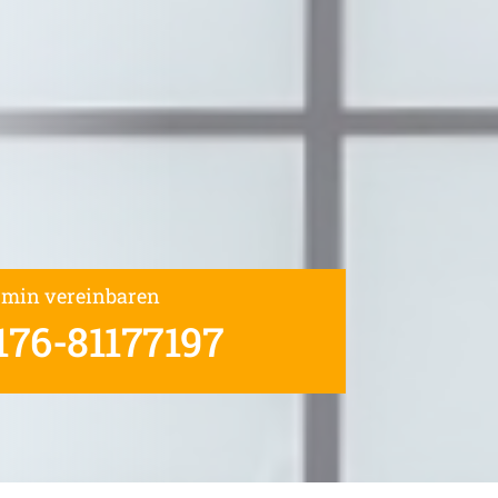
rmin vereinbaren
176-81177197