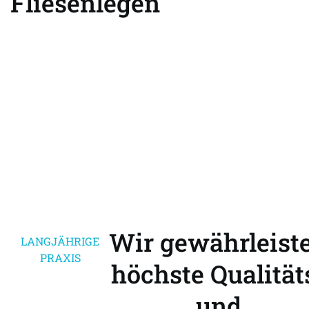
Fliesenlegen
0176-
Termin
81177197
vereinbaren
Wir gewährleist
LANGJÄHRIGE
PRAXIS
höchste Qualität
und