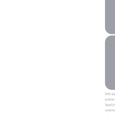
Mit d
erklär
Speic
meine