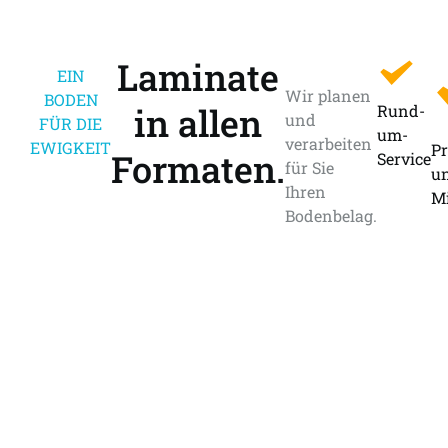
Laminate
EIN
Wir planen
BODEN
in allen
Rund-
und
FÜR DIE
um-
verarbeiten
EWIGKEIT
Pr
Formaten.
Service
für Sie
u
Ihren
Mi
Bodenbelag.
0176-
Termin
81177197
vereinbaren