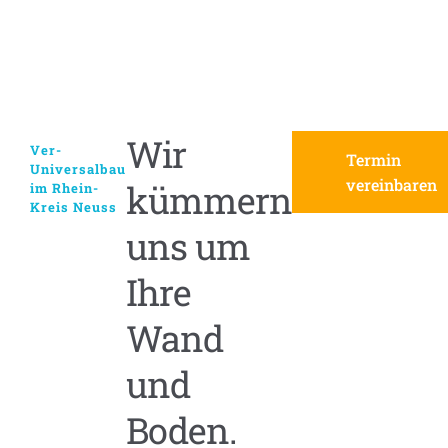
Wir
Ver-
Termin
Universalbau
vereinbaren
kümmern
im Rhein-
Kreis Neuss
uns um
Ihre
Wand
und
Boden.