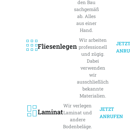
den Bau
sachgemäß
ab. Alles
aus einer
Hand.
Wir arbeiten
JETZ
Fliesenlegen
professionell
ANRU
und zügig.
Dabei
verwenden
wir
ausschließlich
bekannte
Materialien.
Wir verlegen
JETZT
Laminat
Laminat und
ANRUFEN
andere
Bodenbeläge.