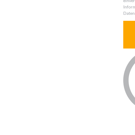
einve
Inform
Datens