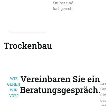
Sauber und
fachgerecht
Trockenbau
Vereinbaren Sie ein
WIE
In 
GEHEN
Beratungsgespräch.
Ge
WIR
di
VOR?
be
Ra