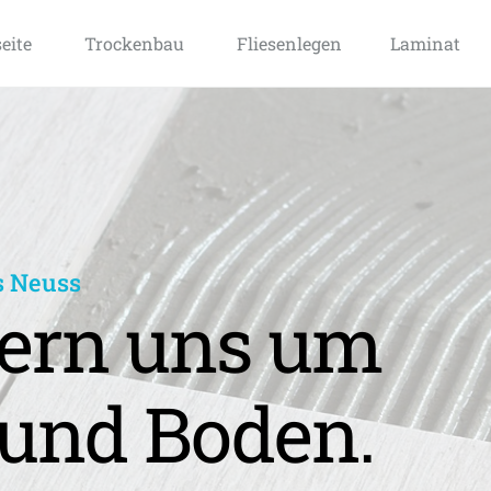
seite
Trockenbau
Fliesenlegen
Laminat
s Neuss
rn uns um 
und Boden.