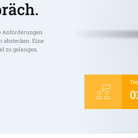
räch.
e Anforderungen 
abstecken. Eine 
el zu gelangen. 
Te
0