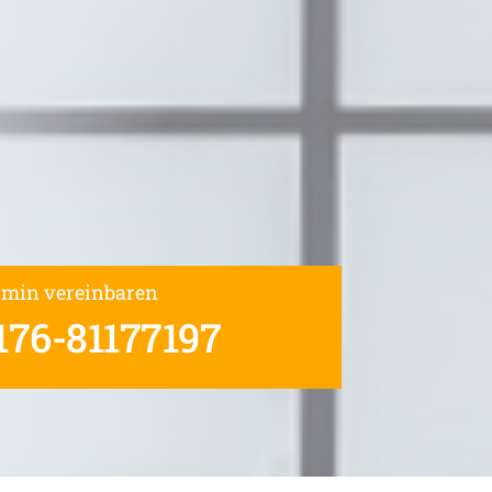
rmin vereinbaren
176-81177197