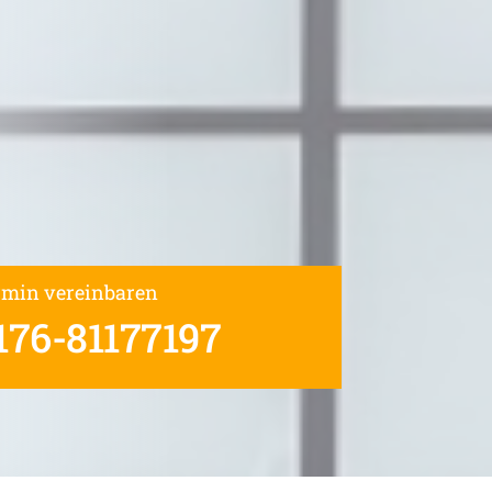
rmin vereinbaren
176-81177197