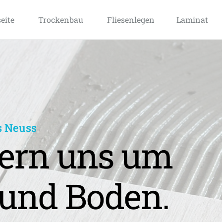
seite
Trockenbau
Fliesenlegen
Laminat
s Neuss
rn uns um 
und Boden.