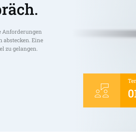
räch.
e Anforderungen 
abstecken. Eine 
el zu gelangen. 
Te
0