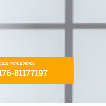
rmin vereinbaren
176-81177197