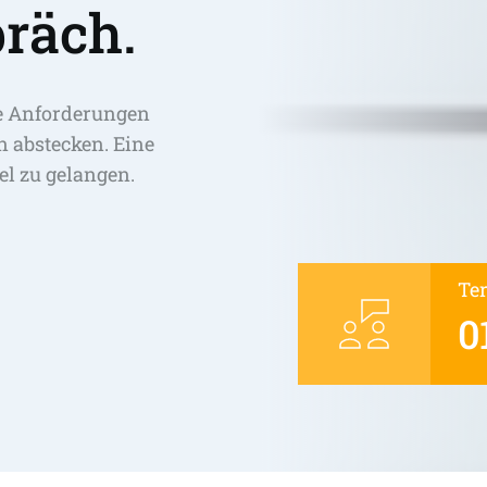
räch.
e Anforderungen 
abstecken. Eine 
el zu gelangen. 
Te
0