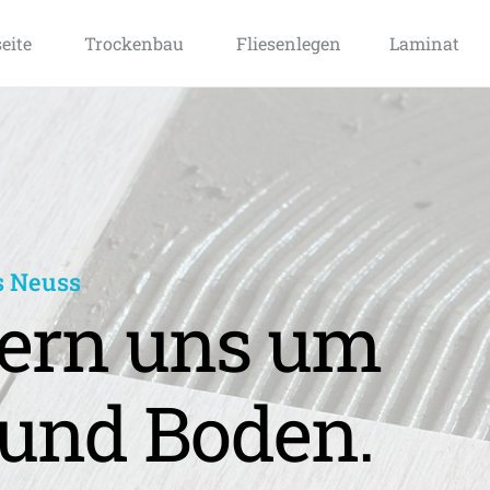
seite
Trockenbau
Fliesenlegen
Laminat
s Neuss
rn uns um 
und Boden.