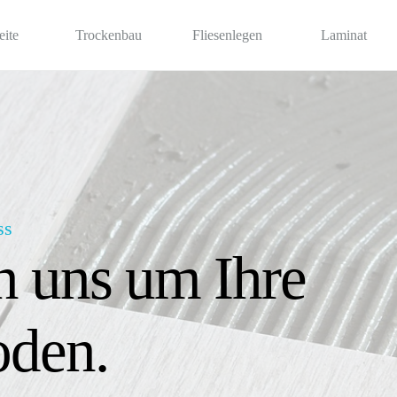
eite
Trockenbau
Fliesenlegen
Laminat
ss
uns um Ihre 
den.