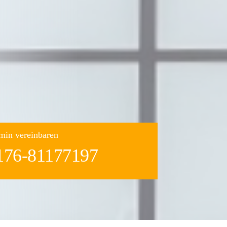
min vereinbaren
176-81177197