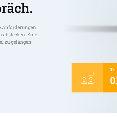
räch.
e Anforderungen 
abstecken. Eine 
el zu gelangen. 
Te
0