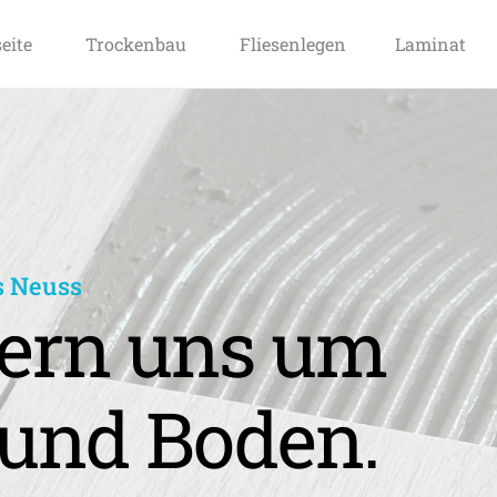
seite
Trockenbau
Fliesenlegen
Laminat
s Neuss
rn uns um 
und Boden.