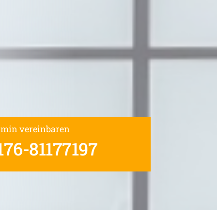
rmin vereinbaren
176-81177197