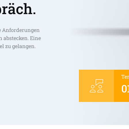
räch.
e Anforderungen 
abstecken. Eine 
el zu gelangen. 
Te
0