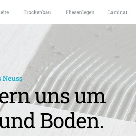
seite
Trockenbau
Fliesenlegen
Laminat
s Neuss
rn uns um 
und Boden.