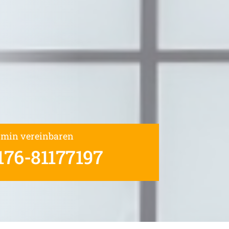
rmin vereinbaren
176-81177197