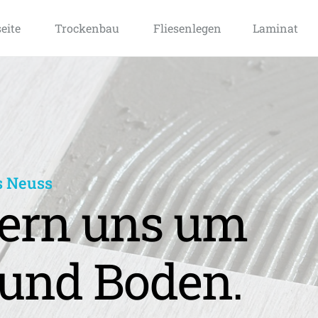
seite
Trockenbau
Fliesenlegen
Laminat
s Neuss
rn uns um 
und Boden.