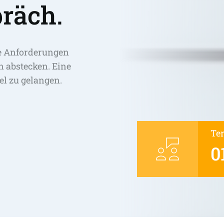
räch.
e Anforderungen 
abstecken. Eine 
el zu gelangen. 
Te
0