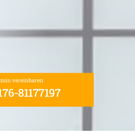
rmin vereinbaren
176-81177197