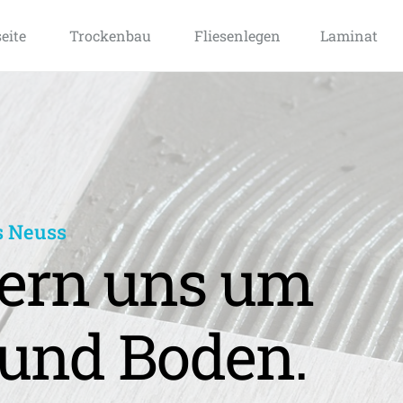
seite
Trockenbau
Fliesenlegen
Laminat
s Neuss
rn uns um 
und Boden.