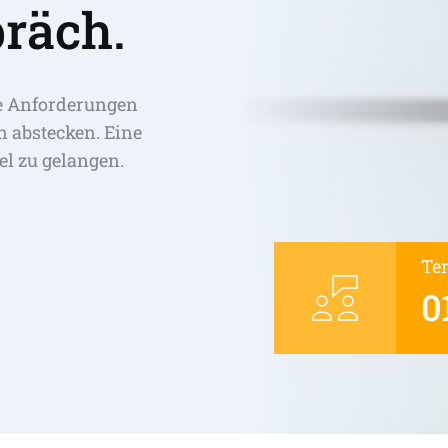
räch.
e Anforderungen 
abstecken. Eine 
el zu gelangen. 
Te
0