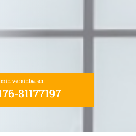
rmin vereinbaren
176-81177197