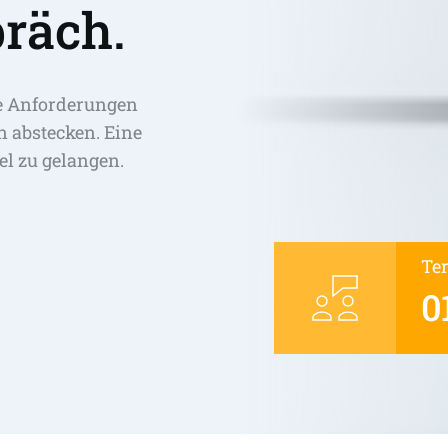
räch.
e Anforderungen 
abstecken. Eine 
el zu gelangen. 
Te
0