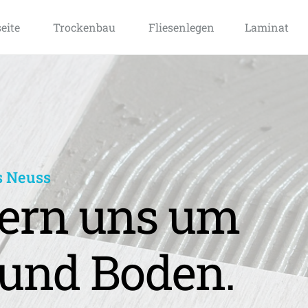
seite
Trockenbau
Fliesenlegen
Laminat
s Neuss
rn uns um 
und Boden.