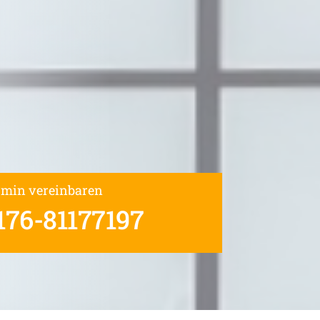
rmin vereinbaren
176-81177197