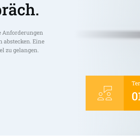
räch.
e Anforderungen 
abstecken. Eine 
el zu gelangen. 
Te
0