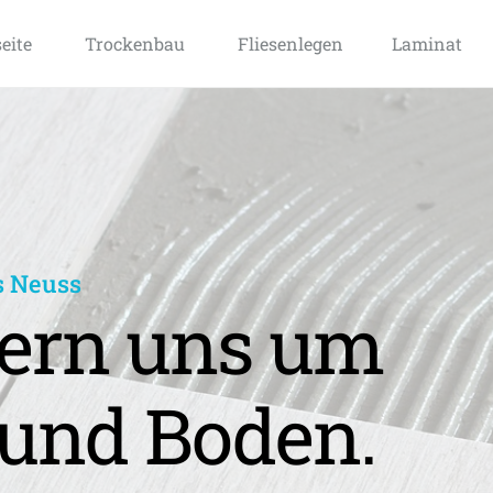
seite
Trockenbau
Fliesenlegen
Laminat
s Neuss
rn uns um 
und Boden.