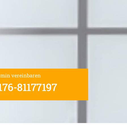
rmin vereinbaren
176-81177197