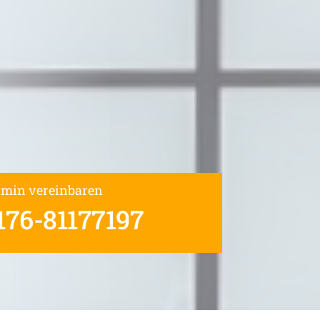
rmin vereinbaren
176-81177197