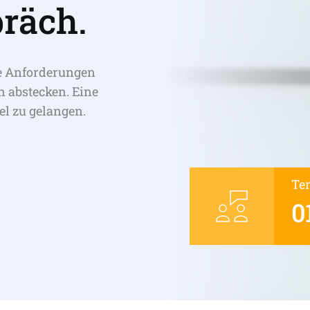
räch.
e Anforderungen 
abstecken. Eine 
el zu gelangen. 
Te
0