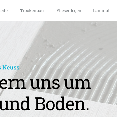
seite
Trockenbau
Fliesenlegen
Laminat
s Neuss
rn uns um 
und Boden.