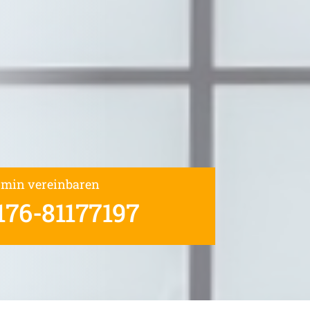
rmin vereinbaren
176-81177197