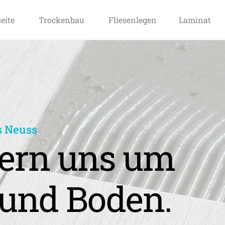
seite
Trockenbau
Fliesenlegen
Laminat
s Neuss
rn uns um 
und Boden.