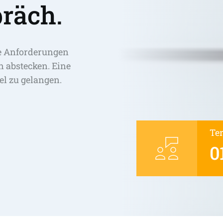
räch.
e Anforderungen 
abstecken. Eine 
el zu gelangen. 
Te
0