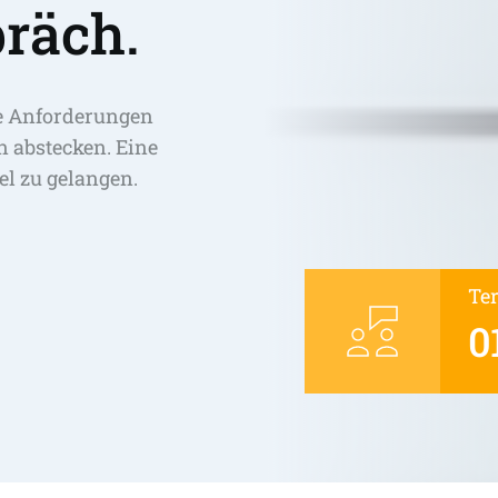
räch.
e Anforderungen 
abstecken. Eine 
el zu gelangen. 
Te
0