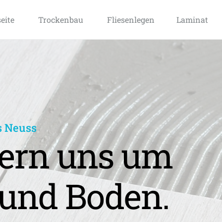
seite
Trockenbau
Fliesenlegen
Laminat
s Neuss
rn uns um 
und Boden.