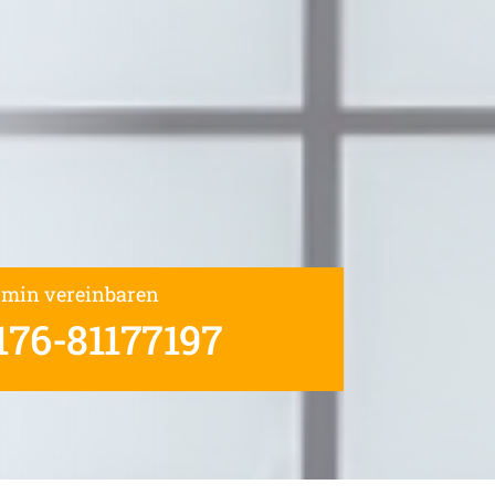
rmin vereinbaren
176-81177197