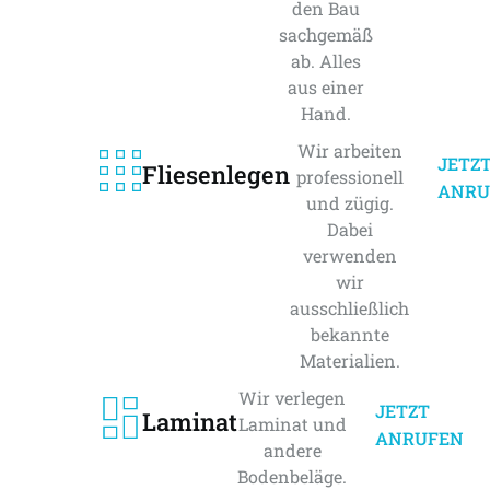
den Bau
sachgemäß
ab. Alles
aus einer
Hand.
Wir arbeiten
JETZ
Fliesenlegen
professionell
ANRU
und zügig.
Dabei
verwenden
wir
ausschließlich
bekannte
Materialien.
Wir verlegen
JETZT
Laminat
Laminat und
ANRUFEN
andere
Bodenbeläge.