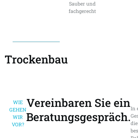
Sauber und
fachgerecht
Trockenbau
Vereinbaren Sie ein
WIE
In 
GEHEN
Beratungsgespräch.
Ge
WIR
di
VOR?
be
Ra