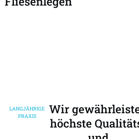
Fliesenlegen
0176-
Termin
81177197
vereinbaren
Wir gewährleist
LANGJÄHRIGE
PRAXIS
höchste Qualität
und