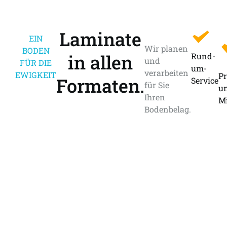
Laminate
EIN
Wir planen
BODEN
in allen
Rund-
und
FÜR DIE
um-
verarbeiten
EWIGKEIT
Pr
Formaten.
Service
für Sie
u
Ihren
Mi
Bodenbelag.
0176-
Termin
81177197
vereinbaren