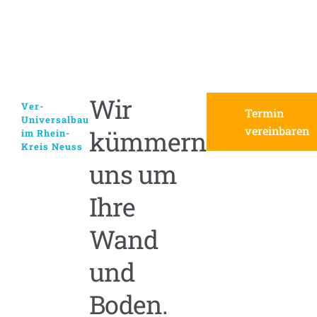
Wir
Ver-
Termin
Universalbau
vereinbaren
kümmern
im Rhein-
Kreis Neuss
uns um
Ihre
Wand
und
Boden.