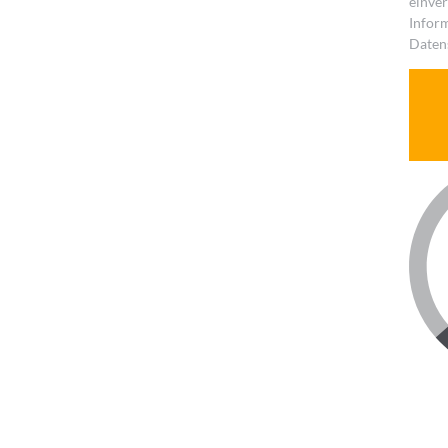
einve
Inform
Datens