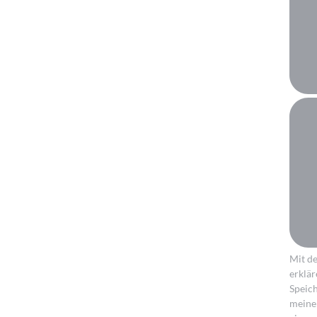
Mit d
erklär
Speic
meine