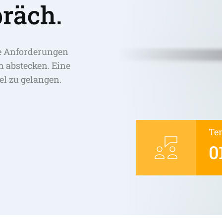
räch.
e Anforderungen 
abstecken. Eine 
el zu gelangen. 
Te
0