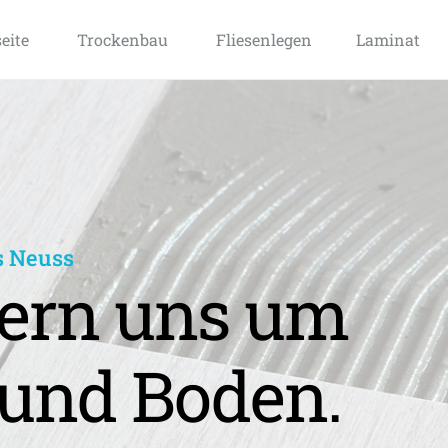
seite
Trockenbau
Fliesenlegen
Laminat
s Neuss
rn uns um 
und Boden.