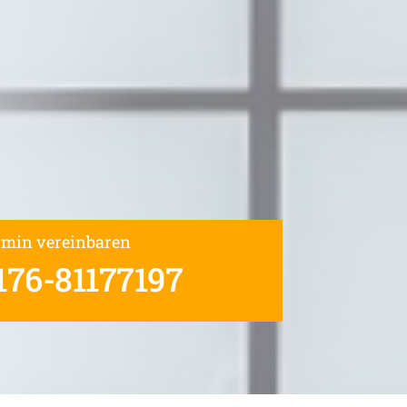
rmin vereinbaren
176-81177197